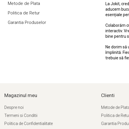
Metode de Plata
La Jokit, cre
aducem bucur
Politica de Retur
esențiale pen
Garantia Produselor
Colaborăm cu 
interactiv. V
bine pentru si
Ne dorim să u
împlinită. Fi
trebuie să fi
Magazinul meu
Clienti
Despre noi
Metode de Plat
Termeni si Conditii
Politica de Retu
Politica de Confidentialitate
Garantia Produ