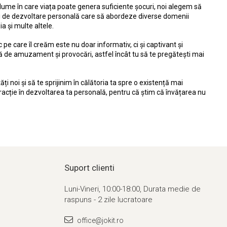
-o lume în care viața poate genera suficiente șocuri, noi alegem să
ri de dezvoltare personală care să abordeze diverse domenii
a și multe altele.
pe care îl creăm este nu doar informativ, ci și captivant și
 de amuzament și provocări, astfel încât tu să te pregătești mai
ți noi și să te sprijinim în călătoria ta spre o existență mai
tracție în dezvoltarea ta personală, pentru că știm că învățarea nu
Suport clienti
Luni-Vineri, 10:00-18:00, Durata medie de
raspuns - 2 zile lucratoare
office@jokit.ro