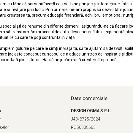
dem cu tărie că oamenii învață cel mai bine prin joc și interacțiune. Într
ie și învățare prin ludic. Prin urmare, ne-am propus să dezvoltăm jocu
tru creșterea ta, precum educația financiară, echilibrul emoțional, nutriți
specialiști de renume din diferite domenii, asigurându-ne că fiecare joc 
rem să transformăm procesul de auto-descoperire într-o experiență plină
tuațiile cu care te poți confrunta în viață.
mplem golurile pe care le simți în viața ta, să te ajutăm să dezvolți abilită
ecare joc este conceput cu scopul de a aduce un strop de inspirație și dis
e niciodată plictisitoare. Hai să ne jucăm și să creștem împreună!
Date comerciale
a
DESIGN OGMA S.R.L.
r
J40/8795/2024
selor
RO50008663