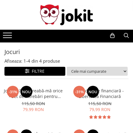
Jocuri
Afiseaza:
1-
4
din
4
produse
FILTRE
Joc de cărți Întreabă-mă orice
Joc educație financiară -
-31%
NOU
-31%
NOU
- Set de întrebări pentru
Libertatea Financiară
Părinți și Copii
115,50 RON
115,50 RON
79,99 RON
79,99 RON