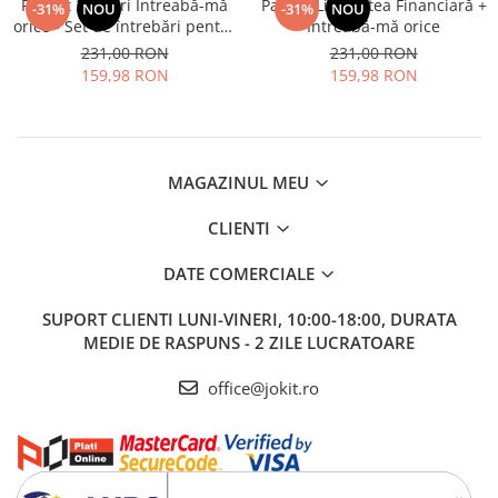
Pachet 2 jocuri Întreabă-mă
Pachet Libertatea Financiară +
-31%
NOU
-31%
NOU
orice - Set de întrebări pentru
Întreabă-mă orice
Părinți și Copii
231,00 RON
231,00 RON
159,98 RON
159,98 RON
MAGAZINUL MEU
CLIENTI
DATE COMERCIALE
SUPORT CLIENTI
LUNI-VINERI, 10:00-18:00, DURATA
MEDIE DE RASPUNS - 2 ZILE LUCRATOARE
office@jokit.ro